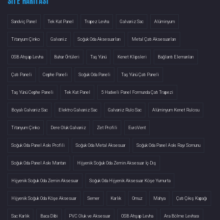
SITE HARITASI
Sandviç Panel
Tek Kat Panel
Trapez Levha
Galvaniz Sac
Alüminyum
Titanyum Çinko
Galvaniz
Soğuk Oda Aksesuarları
Metal Çatı Aksesuarları
OSB Ahşap Levha
Buhar Örtüleri
Taş Yünü
Kenet Klipsleri
Bağlantı Elemanları
Çatı Paneli
Cephe Paneli
Soğuk Oda Paneli
Taş Yünü Çatı Paneli
Taş Yünü Cephe Paneli
Tek Kat Panel
5 Hadveli Panel Formunda Çatı Trapezi
Boyalı Galvaniz Sac
Elektro Galvaniz Sac
Galvaniz Rulo Sac
Alüminyum Kenet Rulosu
Titanyum Çinko
Dere Oluk Galvaniz
Zet Profili
EuroVent
Soğuk Oda Panel Askı Profili
Soğuk Oda Metal Aksesuar
Soğuk Oda Panel Askı Rayı Somunu
Soğuk Oda Panel Askı Mantarı
Hijyenik Soğuk Oda Zemin Aksesuar İç-Dış
Hijyenik Soğuk Oda Zemin Aksesuar
Soğuk Oda Hijyenik Aksesuar Köşe Yumurta
Hijyenik Soğuk Oda Köşe Aksesuar
Semer
Karlık
Omuz
Mahya
Çatı Çıkış Kapağı
Sac Karlık
Baca Dibi
PVC Oluk ve Aksesuar
OSB Ahşap Levha
Ara Bölme Levhası