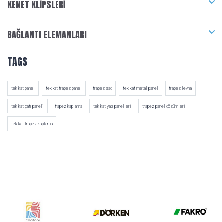
KENET KLIPSLERI
BAĞLANTI ELEMANLARI
TAGS
tek kat panel
tek kat trapez panel
trapez sac
tek kat metal panel
trapez levha
tek kat çatı paneli
trapez kaplama
tek kat yapı panelleri
trapez panel çözümleri
tek kat trapez kaplama