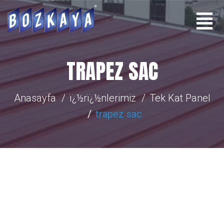
TRAPEZ SAC
Anasayfa
ï¿½rï¿½nlerimiz
Tek Kat Panel
trapez sac