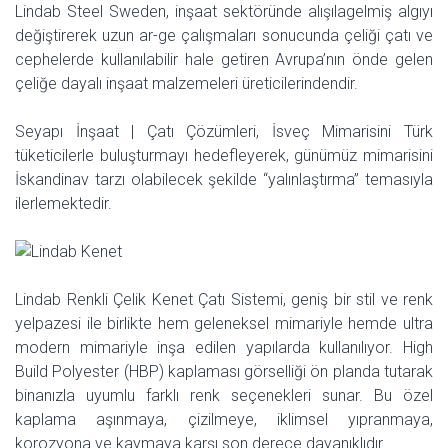
Lindab Steel Sweden, inşaat sektöründe alışılagelmiş algıyı
değiştirerek uzun ar-ge çalışmaları sonucunda çeliği çatı ve
cephelerde kullanılabilir hale getiren Avrupa’nın önde gelen
çeliğe dayalı inşaat malzemeleri üreticilerindendir.
Seyapı İnşaat | Çatı Çözümleri, İsveç Mimarisini Türk
tüketicilerle buluşturmayı hedefleyerek, günümüz mimarisini
İskandinav tarzı olabilecek şekilde “yalınlaştırma” temasıyla
ilerlemektedir.
Lindab Renkli Çelik Kenet Çatı Sistemi, geniş bir stil ve renk
yelpazesi ile birlikte hem geleneksel mimariyle hemde ultra
modern mimariyle inşa edilen yapılarda kullanılıyor. High
Build Polyester (HBP) kaplaması görselliği ön planda tutarak
binanızla uyumlu farklı renk seçenekleri sunar. Bu özel
kaplama aşınmaya, çizilmeye, iklimsel yıpranmaya,
korozyona ve kaymaya karşı son derece dayanıklıdır.