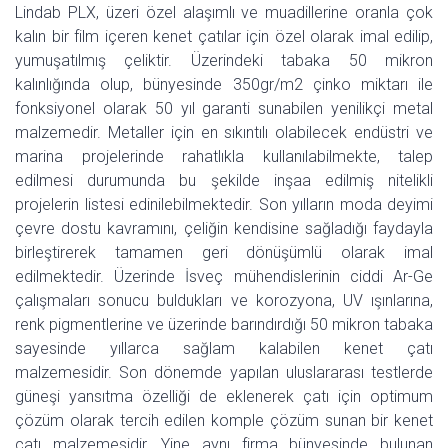
Lindab PLX, üzeri özel alaşımlı ve muadillerine oranla çok
kalın bir film içeren kenet çatılar için özel olarak imal edilip,
yumuşatılmış çeliktir. Üzerindeki tabaka 50 mikron
kalınlığında olup, bünyesinde 350gr/m2 çinko miktarı ile
fonksiyonel olarak 50 yıl garanti sunabilen yenilikçi metal
malzemedir. Metaller için en sıkıntılı olabilecek endüstri ve
marina projelerinde rahatlıkla kullanılabilmekte, talep
edilmesi durumunda bu şekilde inşaa edilmiş nitelikli
projelerin listesi edinilebilmektedir. Son yılların moda deyimi
çevre dostu kavramını, çeliğin kendisine sağladığı faydayla
birleştirerek tamamen geri dönüşümlü olarak imal
edilmektedir. Üzerinde İsveç mühendislerinin ciddi Ar-Ge
çalışmaları sonucu buldukları ve korozyona, UV ışınlarına,
renk pigmentlerine ve üzerinde barındırdığı 50 mikron tabaka
sayesinde yıllarca sağlam kalabilen kenet çatı
malzemesidir. Son dönemde yapılan uluslararası testlerde
güneşi yansıtma özelliği de eklenerek çatı için optimum
çözüm olarak tercih edilen komple çözüm sunan bir kenet
çatı malzemesidir. Yine aynı firma bünyesinde bulunan