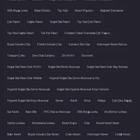
OSB Ahşap Levha
Buhar Örtüleri
Taş Yünü
Kenet Klipsleri
Bağlantı Elemanları
Çatı Paneli
Cephe Paneli
Soğuk Oda Paneli
Taş Yünü Çatı Paneli
Taş Yünü Cephe Paneli
Tek Kat Panel
5 Hadveli Panel Formunda Çatı Trapezi
Boyalı Galvaniz Sac
Elektro Galvaniz Sac
Galvaniz Rulo Sac
Alüminyum Kenet Rulosu
Titanyum Çinko
Dere Oluk Galvaniz
Zet Profili
EuroVent
Soğuk Oda Panel Askı Profili
Soğuk Oda Metal Aksesuar
Soğuk Oda Panel Askı Rayı Somunu
Soğuk Oda Panel Askı Mantarı
Hijyenik Soğuk Oda Zemin Aksesuar İç-Dış
Hijyenik Soğuk Oda Zemin Aksesuar
Soğuk Oda Hijyenik Aksesuar Köşe Yumurta
Hijyenik Soğuk Oda Köşe Aksesuar
Semer
Karlık
Omuz
Mahya
Çatı Çıkış Kapağı
Sac Karlık
Baca Dibi
PVC Oluk ve Aksesuar
OSB Ahşap Levha
Ara Bölme Levhası
Yalıtım Levhası
Montalama Levhası
Kenet Klipsi
Vida
Klasik Kenet Nedir
Bakır Kenet
Boyalı Galvaniz Sac Kenet
Çinko Kenet
Alüminyum Kenet
Lindab Kenet