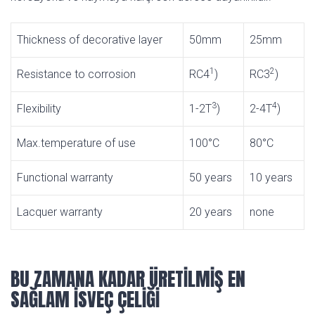
Thickness of decorative layer
50mm
25mm
1
2
Resistance to corrosion
RC4
)
RC3
)
3
4
Flexibility
1-2T
)
2-4T
)
Max.temperature of use
100°C
80°C
Functional warranty
50 years
10 years
Lacquer warranty
20 years
none
BU ZAMANA KADAR ÜRETİLMİŞ EN
SAĞLAM İSVEÇ ÇELİĞİ