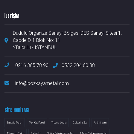
ILETIŞIM
Dudullu Organize Sanayi Bölgesi DES Sanayi Sitesi 1.
Cadde D-1 Blok No: 11
Y.Dudullu - ISTANBUL
0216 365 78 90
0532 204 60 88
info@bozkayametal.com
SITE HARITASI
Sandviç Panel
Tek Kat Panel
Trapez Levha
Galvaniz Sac
Alüminyum
Titanyum Çinko
Galvaniz
Soğuk Oda Aksesuarları
Metal Çatı Aksesuarları