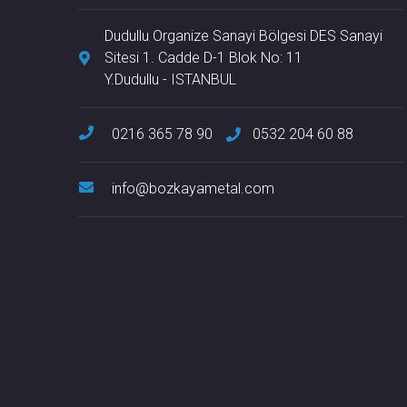
Dudullu Organize Sanayi Bölgesi DES Sanayi
Sitesi 1. Cadde D-1 Blok No: 11
Y.Dudullu - ISTANBUL
0216 365 78 90
0532 204 60 88
info@bozkayametal.com