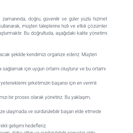
i zamanında, doğru, güvenilir ve güler yüzlü hizmet
ullanarak, müşteri taleplerine hızlı ve etkili çözümler
şturmaktır. Bu doğrultuda, aşağıdaki kalite yönetimi
ayacak şekilde kendimizi organize ederiz. Müşteri
mını sağlamak için uygun ortamı oluşturur ve bu ortamı
eteneklerini şirketimizin başarısı için en verimli
ımızı bir proses olarak yönetiriz. Bu yaklaşım,
rimize ulaşmada ve sürdürülebilir başarı elde etmede
kli gelişimi hedefleriz.
klaşım, daha etkin ve sürdürülebilir sonuçlar elde