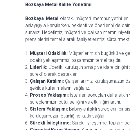
Bozkaya Metal Kalite Yönetimi
Bozkaya Metal
olarak, müşteri memnuniyetini en 
anlayışıyla karşılarken, beklenti ve önerilerini de da
sunarız. Hedefimiz, müşteri ve çalışan memnuniyetin
prensiplerini temel alarak faaliyetlerimizi sürdürmekt
Müşteri Odaklılık:
Müşterilerimizin bugünkü ve gel
odaklı yaklaşımımız, başarımızın temel taşıdır.
Liderlik:
Liderlik, kuruluşun amaç ve idare birliğin
sürekli olarak destekler.
Çalışan Katılımı:
Çalışanlarımız, kuruluşumuzun özüd
şekilde kullanmalarını sağlarız.
Proses Yaklaşımı:
İstenilen sonuçları daha etkin 
süreçlerimizin bütünselliğini ve etkinliğini artırır.
Sistem Yaklaşımı:
Birbiriyle ilişkili süreçlerin 
kuruluşumuzun etkinliğine katkı sağlar.
Sürekli İyileştirme:
Sürekli iyileştirme, toplam pe
Gerçekçi Karar Verme:
Kararlarımızı, verilerin t