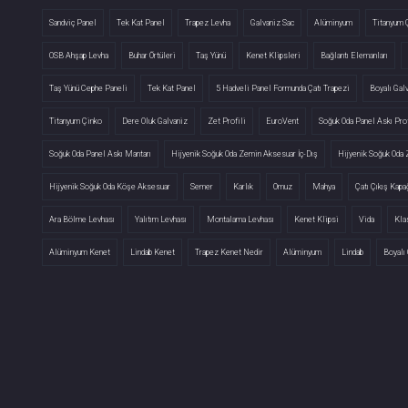
Sandviç Panel
Tek Kat Panel
Trapez Levha
Galvaniz Sac
Alüminyum
Titanyum 
OSB Ahşap Levha
Buhar Örtüleri
Taş Yünü
Kenet Klipsleri
Bağlantı Elemanları
Taş Yünü Cephe Paneli
Tek Kat Panel
5 Hadveli Panel Formunda Çatı Trapezi
Boyalı Gal
Titanyum Çinko
Dere Oluk Galvaniz
Zet Profili
EuroVent
Soğuk Oda Panel Askı Prof
Soğuk Oda Panel Askı Mantarı
Hijyenik Soğuk Oda Zemin Aksesuar İç-Dış
Hijyenik Soğuk Oda
Hijyenik Soğuk Oda Köşe Aksesuar
Semer
Karlık
Omuz
Mahya
Çatı Çıkış Kapa
Ara Bölme Levhası
Yalıtım Levhası
Montalama Levhası
Kenet Klipsi
Vida
Kla
Alüminyum Kenet
Lindab Kenet
Trapez Kenet Nedir
Alüminyum
Lindab
Boyalı 