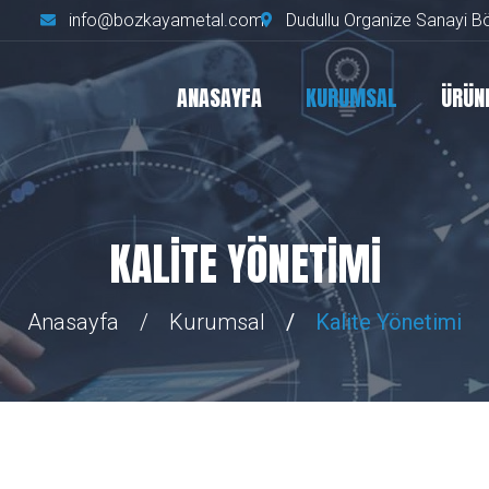
info@bozkayametal.com
Dudullu Organize Sanayi Bö
ANASAYFA
KURUMSAL
ÜRÜN
KALITE YÖNETIMI
Anasayfa
Kurumsal
Kalite Yönetimi