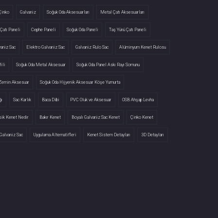
Çinko
Galvaniz
Soğuk Oda Aksesuarları
Metal Çatı Aksesuarları
Çatı Paneli
Cephe Paneli
Soğuk Oda Paneli
Taş Yünü Çatı Paneli
vaniz Sac
Elektro Galvaniz Sac
Galvaniz Rulo Sac
Alüminyum Kenet Rulosu
ili
Soğuk Oda Metal Aksesuar
Soğuk Oda Panel Askı Rayı Somunu
 Zemin Aksesuar
Soğuk Oda Hijyenik Aksesuar Köşe Yumurta
ğı
Sac Karlık
Baca Dibi
PVC Oluk ve Aksesuar
OSB Ahşap Levha
sik Kenet Nedir
Bakır Kenet
Boyalı Galvaniz Sac Kenet
Çinko Kenet
Galvaniz Sac
Uygulama Alternatifleri
Kenet Sistem Detayları
3D Detayları