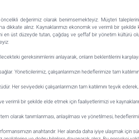
öncelikli değerimiz olarak benimsemekteyiz. Müşteri taleplerin
ima dikkate alırız. Kaynaklarımızı ekonomik ve verimli bir şekilde k
i en üst düzeyde tutan, çağdaş ve şeffaf bir yönetim kültürü olu
eyiz:
ecekteki gereksinimlerini anlayarak, onların beklentilerini karşıl
i sağlar. Yöneticilerimiz, çalışanlarımızın hedeflerimize tam katılı
ür. Her seviyedeki çalışanlarımızın tam katılımını teşvik ederek, y
ve verimli bir şekilde elde etmek için faaliyetlerimizi ve kaynaklar
bir sistem olarak tanımlanması, anlaşılması ve yönetilmesi, hedefle
rformansımızın anahtarıdır. Her alanda daha iyiye ulaşmak için süre
itiz analizlerine ve doğru bilgilere dayanarak alırız. Bu gerçekçi ya