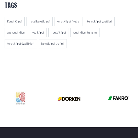
TAGS
Kenet Klipsi
metal kenet klipsi
kenet klipsi fiyatları
kenet klipsi çeşitleri
çatı kenet klipsi
yapı klipsi
montaj klipsi
kenet klipsi kullanımı
kenet klipsi özellikleri
kenet klipsi üretimi