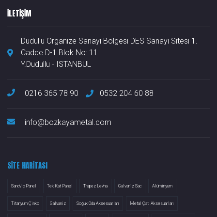
ILETIŞIM
Dudullu Organize Sanayi Bölgesi DES Sanayi Sitesi 1.
Cadde D-1 Blok No: 11
Y.Dudullu - ISTANBUL
0216 365 78 90
0532 204 60 88
info@bozkayametal.com
SITE HARITASI
Sandviç Panel
Tek Kat Panel
Trapez Levha
Galvaniz Sac
Alüminyum
Titanyum Çinko
Galvaniz
Soğuk Oda Aksesuarları
Metal Çatı Aksesuarları