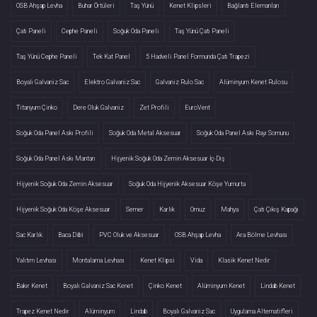
OSB Ahşap Levha
Buhar Örtüleri
Taş Yünü
Kenet Klipsleri
Bağlantı Elemanları
Çatı Paneli
Cephe Paneli
Soğuk Oda Paneli
Taş Yünü Çatı Paneli
Taş Yünü Cephe Paneli
Tek Kat Panel
5 Hadveli Panel Formunda Çatı Trapezi
Boyalı Galvaniz Sac
Elektro Galvaniz Sac
Galvaniz Rulo Sac
Alüminyum Kenet Rulosu
Titanyum Çinko
Dere Oluk Galvaniz
Zet Profili
EuroVent
Soğuk Oda Panel Askı Profili
Soğuk Oda Metal Aksesuar
Soğuk Oda Panel Askı Rayı Somunu
Soğuk Oda Panel Askı Mantarı
Hijyenik Soğuk Oda Zemin Aksesuar İç-Dış
Hijyenik Soğuk Oda Zemin Aksesuar
Soğuk Oda Hijyenik Aksesuar Köşe Yumurta
Hijyenik Soğuk Oda Köşe Aksesuar
Semer
Karlık
Omuz
Mahya
Çatı Çıkış Kapağı
Sac Karlık
Baca Dibi
PVC Oluk ve Aksesuar
OSB Ahşap Levha
Ara Bölme Levhası
Yalıtım Levhası
Montalama Levhası
Kenet Klipsi
Vida
Klasik Kenet Nedir
Bakır Kenet
Boyalı Galvaniz Sac Kenet
Çinko Kenet
Alüminyum Kenet
Lindab Kenet
Trapez Kenet Nedir
Alüminyum
Lindab
Boyalı Galvaniz Sac
Uygulama Alternatifleri