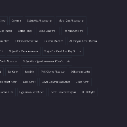
Çinko
Galvaniz
Soğuk Oda Aksesuarları
Metal Çatı Aksesuarları
Çatı Paneli
Cephe Paneli
Soğuk Oda Paneli
Taş Yünü Çatı Paneli
vaniz Sac
Elektro Galvaniz Sac
Galvaniz Rulo Sac
Alüminyum Kenet Rulosu
ili
Soğuk Oda Metal Aksesuar
Soğuk Oda Panel Askı Rayı Somunu
 Zemin Aksesuar
Soğuk Oda Hijyenik Aksesuar Köşe Yumurta
ğı
Sac Karlık
Baca Dibi
PVC Oluk ve Aksesuar
OSB Ahşap Levha
sik Kenet Nedir
Bakır Kenet
Boyalı Galvaniz Sac Kenet
Çinko Kenet
Galvaniz Sac
Uygulama Alternatifleri
Kenet Sistem Detayları
3D Detayları