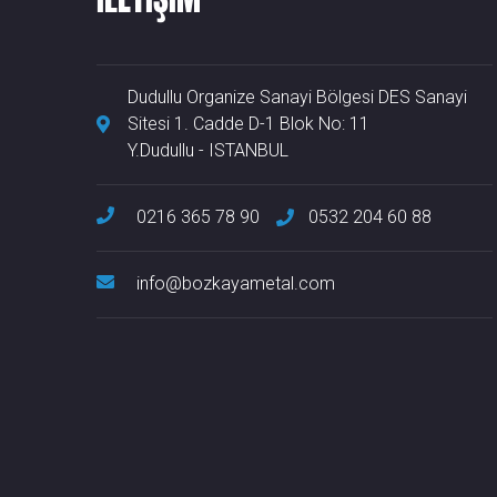
Dudullu Organize Sanayi Bölgesi DES Sanayi
Sitesi 1. Cadde D-1 Blok No: 11
Y.Dudullu - ISTANBUL
0216 365 78 90
0532 204 60 88
info@bozkayametal.com