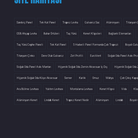
Sandviç Panel
Tek Kat Panel
Trapez Levha
Galvaniz Sac
Alüminyum
Titanyum 
OSB Ahşap Levha
Buhar Örtüleri
Taş Yünü
Kenet Klipsleri
Bağlantı Elemanları
Taş Yünü Cephe Paneli
Tek Kat Panel
5 Hadveli Panel Formunda Çatı Trapezi
Boyalı Gal
Titanyum Çinko
Dere Oluk Galvaniz
Zet Profili
EuroVent
Soğuk Oda Panel Askı Prof
Soğuk Oda Panel Askı Mantarı
Hijyenik Soğuk Oda Zemin Aksesuar İç-Dış
Hijyenik Soğuk Oda
Hijyenik Soğuk Oda Köşe Aksesuar
Semer
Karlık
Omuz
Mahya
Çatı Çıkış Kapa
Ara Bölme Levhası
Yalıtım Levhası
Montalama Levhası
Kenet Klipsi
Vida
Kla
Alüminyum Kenet
Lindab Kenet
Trapez Kenet Nedir
Alüminyum
Lindab
Boyalı 