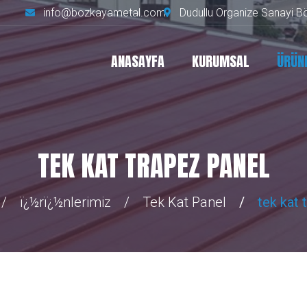
info@bozkayametal.com
Dudullu Organize Sanayi Bö
ANASAYFA
KURUMSAL
ÜRÜN
TEK KAT TRAPEZ PANEL
ï¿½rï¿½nlerimiz
Tek Kat Panel
tek kat 