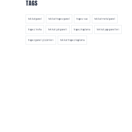
TAGS
tek kat panel
tek kat trapez panel
trapez sac
tek kat metal panel
trapez levha
tek kat çatı paneli
trapez kaplama
tek kat yapı panelleri
trapez panel çözümleri
tek kat trapez kaplama