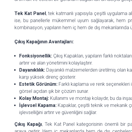
Tek Kat Panel
, tek katmanlı yapısıyla çeşitli uygulama a
ise, bu panellerle mükemmel uyum sağlayarak, hem prat
kombinasyon, yapıların hem iç hem de dış mekanlarında üs
Çıkış Kapağının Avantajları:
Fonksiyonellik:
Çıkış Kapakları, yapıların farklı noktaları
artırır ve alan yönetimini kolaylaştırır.
Dayanıklılık:
Dayanıklı malzemelerden üretilmiş olan ka
karşı yüksek direnç gösterir.
Estetik Görünüm:
Farklı kaplama ve renk seçenekleri il
görsel açıdan şık bir çözüm sunar.
Kolay Montaj:
Kullanımı ve montajı kolaydır, bu da inşa
İşlevsel Kapama:
Kapaklar, çeşitli teknik ve mekanik çı
işlevselliğini artırır ve güvenliğini sağlar.
Çıkış Kapağı
, Tek Kat Panel kategorisinin önemli bir par
araya getirir. Hem iç mekanlarda hem de dış cephelerde k