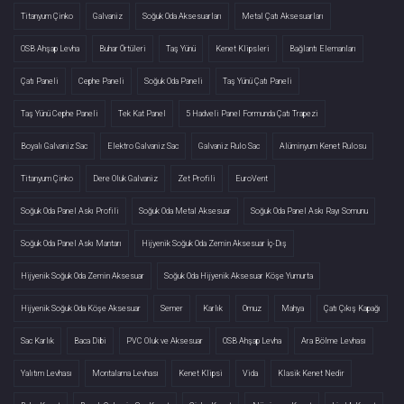
Titanyum Çinko
Galvaniz
Soğuk Oda Aksesuarları
Metal Çatı Aksesuarları
OSB Ahşap Levha
Buhar Örtüleri
Taş Yünü
Kenet Klipsleri
Bağlantı Elemanları
Çatı Paneli
Cephe Paneli
Soğuk Oda Paneli
Taş Yünü Çatı Paneli
Taş Yünü Cephe Paneli
Tek Kat Panel
5 Hadveli Panel Formunda Çatı Trapezi
Boyalı Galvaniz Sac
Elektro Galvaniz Sac
Galvaniz Rulo Sac
Alüminyum Kenet Rulosu
Titanyum Çinko
Dere Oluk Galvaniz
Zet Profili
EuroVent
Soğuk Oda Panel Askı Profili
Soğuk Oda Metal Aksesuar
Soğuk Oda Panel Askı Rayı Somunu
Soğuk Oda Panel Askı Mantarı
Hijyenik Soğuk Oda Zemin Aksesuar İç-Dış
Hijyenik Soğuk Oda Zemin Aksesuar
Soğuk Oda Hijyenik Aksesuar Köşe Yumurta
Hijyenik Soğuk Oda Köşe Aksesuar
Semer
Karlık
Omuz
Mahya
Çatı Çıkış Kapağı
Sac Karlık
Baca Dibi
PVC Oluk ve Aksesuar
OSB Ahşap Levha
Ara Bölme Levhası
Yalıtım Levhası
Montalama Levhası
Kenet Klipsi
Vida
Klasik Kenet Nedir