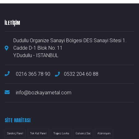
ILETIŞIM
Dudullu Organize Sanayi Bölgesi DES Sanayi Sitesi 1.
Cadde D-1 Blok No: 11
Y.Dudullu - ISTANBUL
0216 365 78 90
0532 204 60 88
info@bozkayametal.com
SITE HARITASI
Sandviç Panel
Tek Kat Panel
Trapez Levha
Galvaniz Sac
Alüminyum