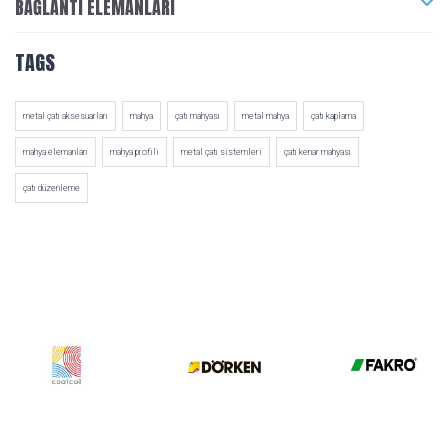
BAĞLANTI ELEMANLARI
TAGS
metal çatı aksesuarları
mahya
çatı mahyası
metal mahya
çatı kaplama
mahya elemanları
mahya profili
metal çatı sistemleri
çatı kenar mahyası
çatı düzenleme