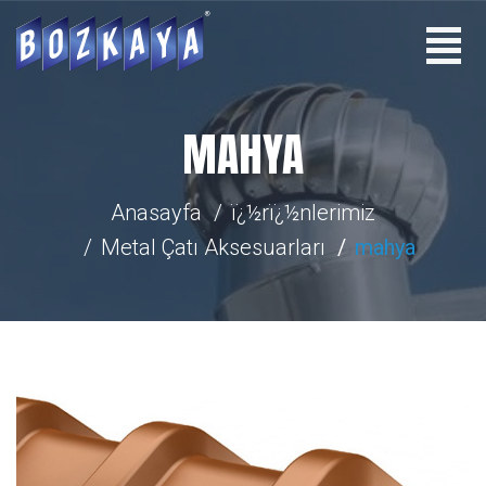
MAHYA
Anasayfa
ï¿½rï¿½nlerimiz
Metal Çatı Aksesuarları
mahya