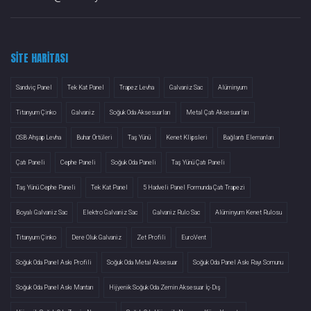
SITE HARITASI
Sandviç Panel
Tek Kat Panel
Trapez Levha
Galvaniz Sac
Alüminyum
Titanyum Çinko
Galvaniz
Soğuk Oda Aksesuarları
Metal Çatı Aksesuarları
OSB Ahşap Levha
Buhar Örtüleri
Taş Yünü
Kenet Klipsleri
Bağlantı Elemanları
Çatı Paneli
Cephe Paneli
Soğuk Oda Paneli
Taş Yünü Çatı Paneli
Taş Yünü Cephe Paneli
Tek Kat Panel
5 Hadveli Panel Formunda Çatı Trapezi
Boyalı Galvaniz Sac
Elektro Galvaniz Sac
Galvaniz Rulo Sac
Alüminyum Kenet Rulosu
Titanyum Çinko
Dere Oluk Galvaniz
Zet Profili
EuroVent
Soğuk Oda Panel Askı Profili
Soğuk Oda Metal Aksesuar
Soğuk Oda Panel Askı Rayı Somunu
Soğuk Oda Panel Askı Mantarı
Hijyenik Soğuk Oda Zemin Aksesuar İç-Dış