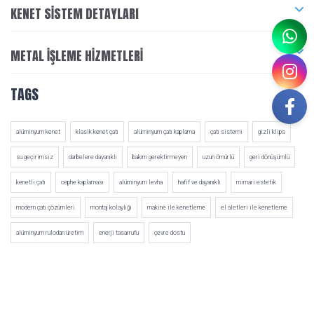
KENET SISTEM DETAYLARI
METAL İŞLEME HIZMETLERI
TAGS
alüminyum kenet
klasik kenet çatı
alüminyum çatı kaplama
çatı sistemi
gizli klips
su geçirimsiz
darbelere dayanıklı
bakım gerektirmeyen
uzun ömürlü
geri dönüşümlü
kenetli çatı
cephe kaplaması
alüminyum levha
hafif ve dayanıklı
mimari estetik
modern çatı çözümleri
montaj kolaylığı
makine ile kenetleme
el aletleri ile kenetleme
alüminyum rulodan üretim
enerji tasarrufu
çevre dostu