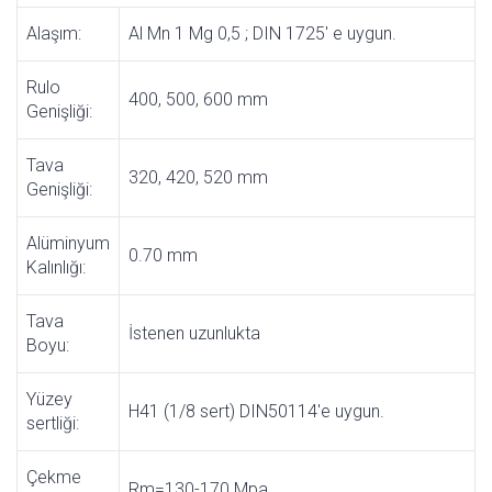
Alaşım:
Al Mn 1 Mg 0,5 ; DIN 1725' e uygun.
Rulo
400, 500, 600 mm
Genişliği:
Tava
320, 420, 520 mm
Genişliği:
Alüminyum
0.70 mm
Kalınlığı:
Tava
İstenen uzunlukta
Boyu:
Yüzey
H41 (1/8 sert) DIN50114'e uygun.
sertliği:
Çekme
Rm=130-170 Mpa