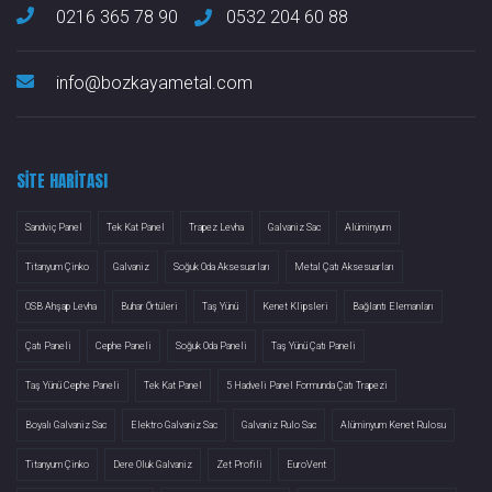
0216 365 78 90
0532 204 60 88
info@bozkayametal.com
SITE HARITASI
Sandviç Panel
Tek Kat Panel
Trapez Levha
Galvaniz Sac
Alüminyum
Titanyum Çinko
Galvaniz
Soğuk Oda Aksesuarları
Metal Çatı Aksesuarları
OSB Ahşap Levha
Buhar Örtüleri
Taş Yünü
Kenet Klipsleri
Bağlantı Elemanları
Çatı Paneli
Cephe Paneli
Soğuk Oda Paneli
Taş Yünü Çatı Paneli
Taş Yünü Cephe Paneli
Tek Kat Panel
5 Hadveli Panel Formunda Çatı Trapezi
Boyalı Galvaniz Sac
Elektro Galvaniz Sac
Galvaniz Rulo Sac
Alüminyum Kenet Rulosu
Titanyum Çinko
Dere Oluk Galvaniz
Zet Profili
EuroVent