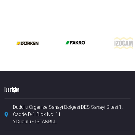
ILETIŞIM
Dudullu Organize Sanayi Bölgesi DES Sanayi Sitesi 1.
Cadde D-1 Blok No: 11
Y.Dudullu - ISTANBUL