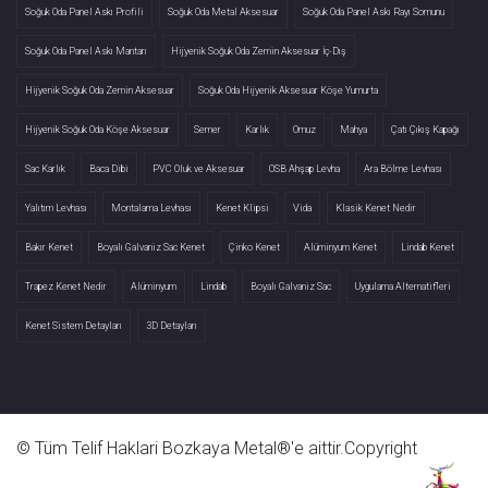
Soğuk Oda Panel Askı Profili
Soğuk Oda Metal Aksesuar
Soğuk Oda Panel Askı Rayı Somunu
Soğuk Oda Panel Askı Mantarı
Hijyenik Soğuk Oda Zemin Aksesuar İç-Dış
Hijyenik Soğuk Oda Zemin Aksesuar
Soğuk Oda Hijyenik Aksesuar Köşe Yumurta
Hijyenik Soğuk Oda Köşe Aksesuar
Semer
Karlık
Omuz
Mahya
Çatı Çıkış Kapağı
Sac Karlık
Baca Dibi
PVC Oluk ve Aksesuar
OSB Ahşap Levha
Ara Bölme Levhası
Yalıtım Levhası
Montalama Levhası
Kenet Klipsi
Vida
Klasik Kenet Nedir
Bakır Kenet
Boyalı Galvaniz Sac Kenet
Çinko Kenet
Alüminyum Kenet
Lindab Kenet
Trapez Kenet Nedir
Alüminyum
Lindab
Boyalı Galvaniz Sac
Uygulama Alternatifleri
Kenet Sistem Detayları
3D Detayları
© Tüm Telif Haklari Bozkaya Metal®'e aittir.Copyright