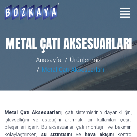
METAL ÇATI AKSESUARLARI
Anasayfa
Ürünlerimiz
Metal Çatı Aksesuarları
Metal Çatı Aksesuarları
, çatı sistemlerinin dayanıklılığını,
işlevselliğini ve estetiğini artırmak için kullanılan çeşitli
bileşenleri içerir. Bu aksesuarlar, çatı montajını ve bakımını
kolaylaştırırken,
su sızıntısını
ve
hava akışını
kontrol