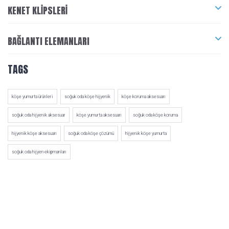
KENET KLIPSLERI
BAĞLANTI ELEMANLARI
TAGS
köşe yumurta ürünleri
soğuk oda köşe hijyenik
köşe koruma aksesuarı
soğuk oda hijyenik aksesuar
köşe yumurta aksesuarı
soğuk oda köşe koruma
hijyenik köşe aksesuarı
soğuk oda köşe çözümü
hijyenik köşe yumurta
soğuk oda hijyen ekipmanları