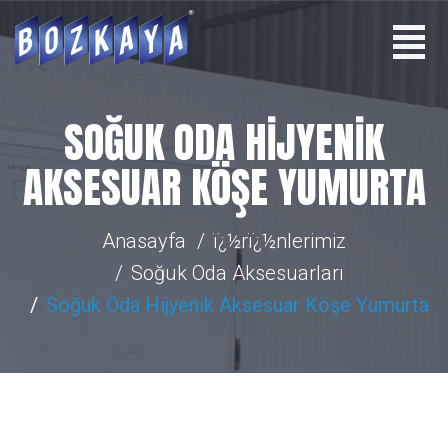
SOĞUK ODA HIJYENIK
AKSESUAR KÖŞE YUMURTA
Anasayfa
ï¿½rï¿½nlerimiz
Soğuk Oda Aksesuarları
Soğuk Oda Hijyenik Aksesuar Köşe Yumurta