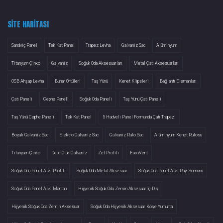
SITE HARITASI
Sandviç Panel
Tek Kat Panel
Trapez Levha
Galvaniz Sac
Alüminyum
Titanyum Çinko
Galvaniz
Soğuk Oda Aksesuarları
Metal Çatı Aksesuarları
OSB Ahşap Levha
Buhar Örtüleri
Taş Yünü
Kenet Klipsleri
Bağlantı Elemanları
Çatı Paneli
Cephe Paneli
Soğuk Oda Paneli
Taş Yünü Çatı Paneli
Taş Yünü Cephe Paneli
Tek Kat Panel
5 Hadveli Panel Formunda Çatı Trapezi
Boyalı Galvaniz Sac
Elektro Galvaniz Sac
Galvaniz Rulo Sac
Alüminyum Kenet Rulosu
Titanyum Çinko
Dere Oluk Galvaniz
Zet Profili
EuroVent
Soğuk Oda Panel Askı Profili
Soğuk Oda Metal Aksesuar
Soğuk Oda Panel Askı Rayı Somunu
Soğuk Oda Panel Askı Mantarı
Hijyenik Soğuk Oda Zemin Aksesuar İç-Dış
Hijyenik Soğuk Oda Zemin Aksesuar
Soğuk Oda Hijyenik Aksesuar Köşe Yumurta