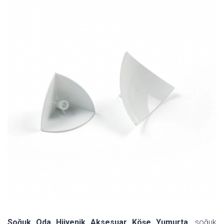
Soğuk Oda Hijyenik Aksesuar Köşe Yumurta,
soğuk