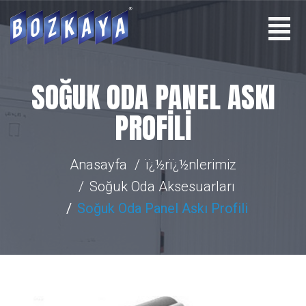
SOĞUK ODA PANEL ASKI
PROFILI
Anasayfa
ï¿½rï¿½nlerimiz
Soğuk Oda Aksesuarları
Soğuk Oda Panel Askı Profili