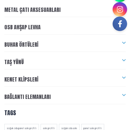
METAL ÇATI AKSESUARLARI
OSB AHŞAP LEVHA
BUHAR ÖRTÜLERI
TAŞ YÜNÜ
KENET KLIPSLERI
BAĞLANTI ELEMANLARI
TAGS
soğuk oda panel askı profili
askı profili
soğuk oda askı
panel askı profili