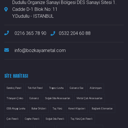
Dudullu Organize Sanayi Bölgesi DES Sanayi Sitesi 1.
Cadde D-1 Blok No: 11
Y.Dudullu - ISTANBUL
0216 365 78 90
0532 204 60 88
info@bozkayametal.com
SITE HARITASI
Sandviç Panel
Tek Kat Panel
Trapez Levha
Galvaniz Sac
Alüminyum
Titanyum Çinko
Galvaniz
Soğuk Oda Aksesuarları
Metal Çatı Aksesuarları
OSB Ahşap Levha
Buhar Örtüleri
Taş Yünü
Kenet Klipsleri
Bağlantı Elemanları
Çatı Paneli
Cephe Paneli
Soğuk Oda Paneli
Taş Yünü Çatı Paneli