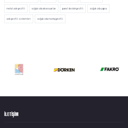
metal askı profili
soğuk oda aksesuarları
panel destek profili
soğuk oda yapısı
askı profili sistemleri
soğuk oda montaj profili
ILETIŞIM