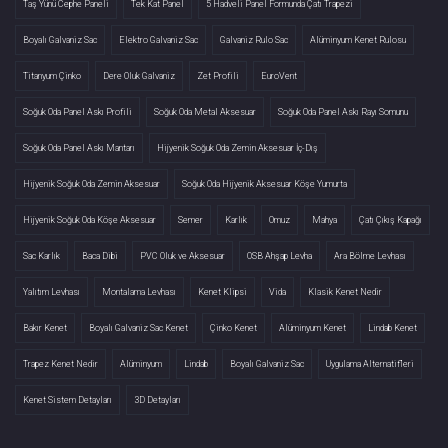
Taş Yünü Cephe Paneli
Tek Kat Panel
5 Hadveli Panel Formunda Çatı Trapezi
Boyalı Galvaniz Sac
Elektro Galvaniz Sac
Galvaniz Rulo Sac
Alüminyum Kenet Rulosu
Titanyum Çinko
Dere Oluk Galvaniz
Zet Profili
EuroVent
Soğuk Oda Panel Askı Profili
Soğuk Oda Metal Aksesuar
Soğuk Oda Panel Askı Rayı Somunu
Soğuk Oda Panel Askı Mantarı
Hijyenik Soğuk Oda Zemin Aksesuar İç-Dış
Hijyenik Soğuk Oda Zemin Aksesuar
Soğuk Oda Hijyenik Aksesuar Köşe Yumurta
Hijyenik Soğuk Oda Köşe Aksesuar
Semer
Karlık
Omuz
Mahya
Çatı Çıkış Kapağı
Sac Karlık
Baca Dibi
PVC Oluk ve Aksesuar
OSB Ahşap Levha
Ara Bölme Levhası
Yalıtım Levhası
Montalama Levhası
Kenet Klipsi
Vida
Klasik Kenet Nedir
Bakır Kenet
Boyalı Galvaniz Sac Kenet
Çinko Kenet
Alüminyum Kenet
Lindab Kenet
Trapez Kenet Nedir
Alüminyum
Lindab
Boyalı Galvaniz Sac
Uygulama Alternatifleri
Kenet Sistem Detayları
3D Detayları