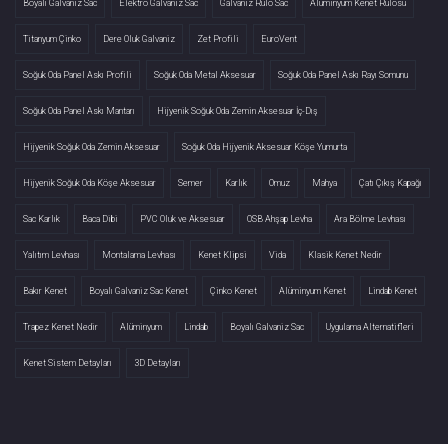
Boyalı Galvaniz Sac
Elektro Galvaniz Sac
Galvaniz Rulo Sac
Alüminyum Kenet Rulosu
Titanyum Çinko
Dere Oluk Galvaniz
Zet Profili
EuroVent
Soğuk Oda Panel Askı Profili
Soğuk Oda Metal Aksesuar
Soğuk Oda Panel Askı Rayı Somunu
Soğuk Oda Panel Askı Mantarı
Hijyenik Soğuk Oda Zemin Aksesuar İç-Dış
Hijyenik Soğuk Oda Zemin Aksesuar
Soğuk Oda Hijyenik Aksesuar Köşe Yumurta
Hijyenik Soğuk Oda Köşe Aksesuar
Semer
Karlık
Omuz
Mahya
Çatı Çıkış Kapağı
Sac Karlık
Baca Dibi
PVC Oluk ve Aksesuar
OSB Ahşap Levha
Ara Bölme Levhası
Yalıtım Levhası
Montalama Levhası
Kenet Klipsi
Vida
Klasik Kenet Nedir
Bakır Kenet
Boyalı Galvaniz Sac Kenet
Çinko Kenet
Alüminyum Kenet
Lindab Kenet
Trapez Kenet Nedir
Alüminyum
Lindab
Boyalı Galvaniz Sac
Uygulama Alternatifleri
Kenet Sistem Detayları
3D Detayları