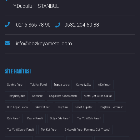
Y.Dudullu - ISTANBUL
0216 365 78 90
0532 204 60 88
info@bozkayametal.com
SITE HARITASI
Sandviç Panel
Tek Kat Panel
Trapez Levha
Galvaniz Sac
Alüminyum
Titanyum Çinko
Galvaniz
Soğuk Oda Aksesuarları
Metal Çatı Aksesuarları
OSB Ahşap Levha
Buhar Örtüleri
Taş Yünü
Kenet Klipsleri
Bağlantı Elemanları
Çatı Paneli
Cephe Paneli
Soğuk Oda Paneli
Taş Yünü Çatı Paneli
Taş Yünü Cephe Paneli
Tek Kat Panel
5 Hadveli Panel Formunda Çatı Trapezi