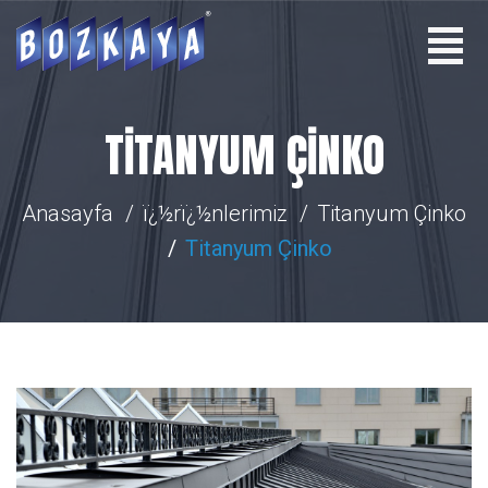
TITANYUM ÇINKO
Anasayfa
ï¿½rï¿½nlerimiz
Titanyum Çinko
Titanyum Çinko