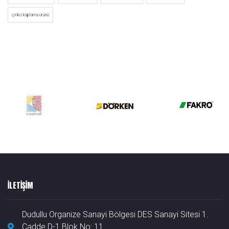
çinko kaplama ürünü
ILETIŞIM
Dudullu Organize Sanayi Bölgesi DES Sanayi Sitesi 1.
Cadde D-1 Blok No: 11