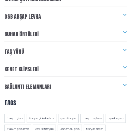
OSB AHŞAP LEVHA
BUHAR ÖRTÜLERI
TAŞ YÜNÜ
KENET KLIPSLERI
BAĞLANTI ELEMANLARI
TAGS
titanyum çinko
titanyum çinko kaplama
çinko titanyum
titanyum kaplama
dayanıklı çinko
titanyum çinko levha
estetik titanyum
uzun ömürlü çinko
titanyum alaşım