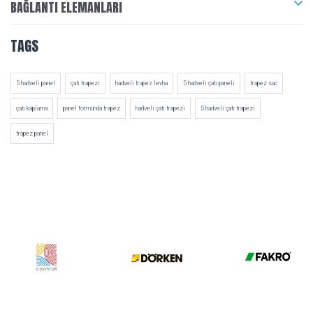
BAĞLANTI ELEMANLARI
TAGS
5 hadveli panel
çatı trapezi
hadveli trapez levha
5 hadveli çatı paneli
trapez sac
çatı kaplama
panel formunda trapez
hadveli çatı trapezi
5 hadveli çatı trapezi
trapez panel