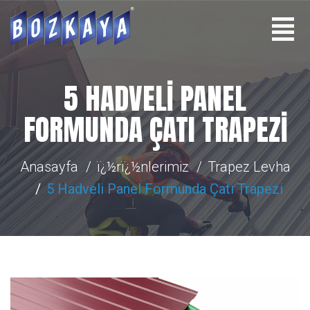
5 HADVELI PANEL
FORMUNDA ÇATI TRAPEZI
Anasayfa
ï¿½rï¿½nlerimiz
Trapez Levha
5 Hadveli Panel Formunda Çatı Trapezi