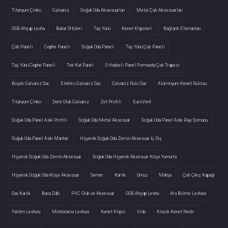
Titanyum Çinko
Galvaniz
Soğuk Oda Aksesuarları
Metal Çatı Aksesuarları
OSB Ahşap Levha
Buhar Örtüleri
Taş Yünü
Kenet Klipsleri
Bağlantı Elemanları
Çatı Paneli
Cephe Paneli
Soğuk Oda Paneli
Taş Yünü Çatı Paneli
Taş Yünü Cephe Paneli
Tek Kat Panel
5 Hadveli Panel Formunda Çatı Trapezi
Boyalı Galvaniz Sac
Elektro Galvaniz Sac
Galvaniz Rulo Sac
Alüminyum Kenet Rulosu
Titanyum Çinko
Dere Oluk Galvaniz
Zet Profili
EuroVent
Soğuk Oda Panel Askı Profili
Soğuk Oda Metal Aksesuar
Soğuk Oda Panel Askı Rayı Somunu
Soğuk Oda Panel Askı Mantarı
Hijyenik Soğuk Oda Zemin Aksesuar İç-Dış
Hijyenik Soğuk Oda Zemin Aksesuar
Soğuk Oda Hijyenik Aksesuar Köşe Yumurta
Hijyenik Soğuk Oda Köşe Aksesuar
Semer
Karlık
Omuz
Mahya
Çatı Çıkış Kapağı
Sac Karlık
Baca Dibi
PVC Oluk ve Aksesuar
OSB Ahşap Levha
Ara Bölme Levhası
Yalıtım Levhası
Montalama Levhası
Kenet Klipsi
Vida
Klasik Kenet Nedir