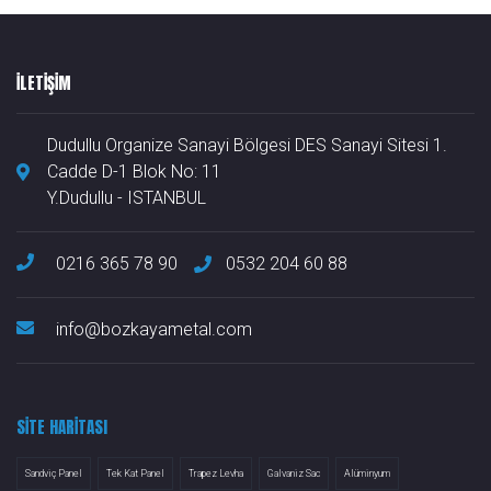
ILETIŞIM
Dudullu Organize Sanayi Bölgesi DES Sanayi Sitesi 1.
Cadde D-1 Blok No: 11
Y.Dudullu - ISTANBUL
0216 365 78 90
0532 204 60 88
info@bozkayametal.com
SITE HARITASI
Sandviç Panel
Tek Kat Panel
Trapez Levha
Galvaniz Sac
Alüminyum