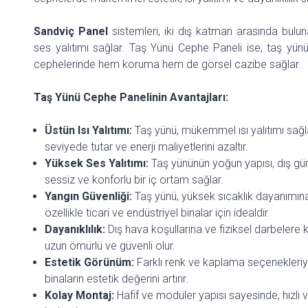
Sandviç Panel
sistemleri, iki dış katman arasında bulun
ses yalıtımı sağlar. Taş Yünü Cephe Paneli ise, taş yünü 
cephelerinde hem koruma hem de görsel cazibe sağlar.
Taş Yünü Cephe Panelinin Avantajları:
Üstün Isı Yalıtımı:
Taş yünü, mükemmel ısı yalıtımı sağlay
seviyede tutar ve enerji maliyetlerini azaltır.
Yüksek Ses Yalıtımı:
Taş yününün yoğun yapısı, dış gür
sessiz ve konforlu bir iç ortam sağlar.
Yangın Güvenliği:
Taş yünü, yüksek sıcaklık dayanımına 
özellikle ticari ve endüstriyel binalar için idealdir.
Dayanıklılık:
Dış hava koşullarına ve fiziksel darbelere 
uzun ömürlü ve güvenli olur.
Estetik Görünüm:
Farklı renk ve kaplama seçenekleriy
binaların estetik değerini artırır.
Kolay Montaj:
Hafif ve modüler yapısı sayesinde, hızlı 