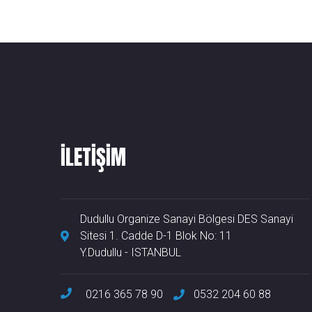
ILETIŞIM
Dudullu Organize Sanayi Bölgesi DES Sanayi
Sitesi 1. Cadde D-1 Blok No: 11
Y.Dudullu - ISTANBUL
0216 365 78 90
0532 204 60 88