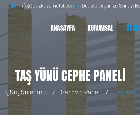
info@bozkayametal.com
Dudullu Organize Sanayi Bö
ANASAYFA
KURUMSAL
ÜRÜN
TAŞ YÜNÜ CEPHE PANELI
ï¿½rï¿½nlerimiz
Sandviç Panel
Taş Yünü 