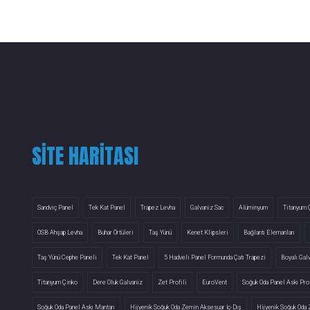
SITE HARITASI
Sandviç Panel
Tek Kat Panel
Trapez Levha
Galvaniz Sac
Alüminyum
Titanyum 
OSB Ahşap Levha
Buhar Örtüleri
Taş Yünü
Kenet Klipsleri
Bağlantı Elemanları
Taş Yünü Cephe Paneli
Tek Kat Panel
5 Hadveli Panel Formunda Çatı Trapezi
Boyalı Gal
Titanyum Çinko
Dere Oluk Galvaniz
Zet Profili
EuroVent
Soğuk Oda Panel Askı Prof
Soğuk Oda Panel Askı Mantarı
Hijyenik Soğuk Oda Zemin Aksesuar İç-Dış
Hijyenik Soğuk Oda