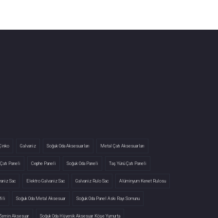
Çinko
Galvaniz
Soğuk Oda Aksesuarları
Metal Çatı Aksesuarları
Çatı Paneli
Cephe Paneli
Soğuk Oda Paneli
Taş Yünü Çatı Paneli
vaniz Sac
Elektro Galvaniz Sac
Galvaniz Rulo Sac
Alüminyum Kenet Rulosu
ili
Soğuk Oda Metal Aksesuar
Soğuk Oda Panel Askı Rayı Somunu
 Zemin Aksesuar
Soğuk Oda Hijyenik Aksesuar Köşe Yumurta