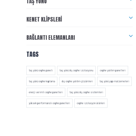
TAŞ YÜNÜ
KENET KLIPSLERI
BAĞLANTI ELEMANLARI
TAGS
taş yünü cephe paneli
taş yünü dış cephe izolasyonu
cephe yalıtım panelleri
taş yünü cephe kaplama
dış cephe yalıtım çözümleri
taş yünü yapı malzemeleri
enerji verimli cephe panelleri
taş yünü dış cephe sistemleri
yüksek performanslı cephe panelleri
cephe izolasyon ürünleri