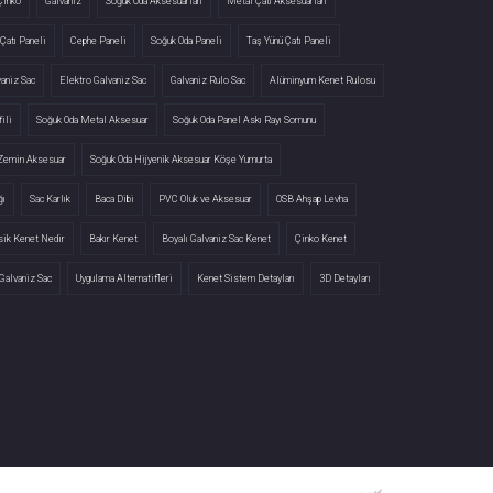
Çinko
Galvaniz
Soğuk Oda Aksesuarları
Metal Çatı Aksesuarları
Çatı Paneli
Cephe Paneli
Soğuk Oda Paneli
Taş Yünü Çatı Paneli
vaniz Sac
Elektro Galvaniz Sac
Galvaniz Rulo Sac
Alüminyum Kenet Rulosu
ili
Soğuk Oda Metal Aksesuar
Soğuk Oda Panel Askı Rayı Somunu
 Zemin Aksesuar
Soğuk Oda Hijyenik Aksesuar Köşe Yumurta
ğı
Sac Karlık
Baca Dibi
PVC Oluk ve Aksesuar
OSB Ahşap Levha
sik Kenet Nedir
Bakır Kenet
Boyalı Galvaniz Sac Kenet
Çinko Kenet
Galvaniz Sac
Uygulama Alternatifleri
Kenet Sistem Detayları
3D Detayları