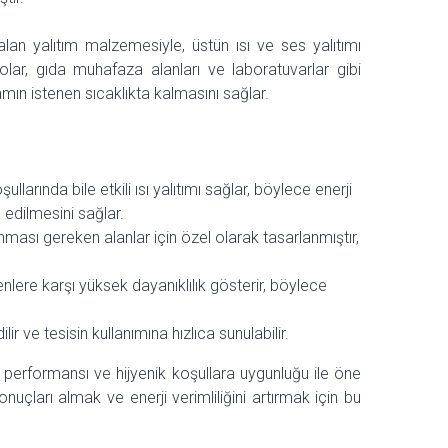
alan yalıtım malzemesiyle, üstün ısı ve ses yalıtımı
lar, gıda muhafaza alanları ve laboratuvarlar gibi
amın istenen sıcaklıkta kalmasını sağlar.
llarında bile etkili ısı yalıtımı sağlar, böylece enerji
edilmesini sağlar.
nması gereken alanlar için özel olarak tasarlanmıştır,
lere karşı yüksek dayanıklılık gösterir, böylece
r ve tesisin kullanımına hızlıca sunulabilir.
 performansı ve hijyenik koşullara uygunluğu ile öne
nuçları almak ve enerji verimliliğini artırmak için bu