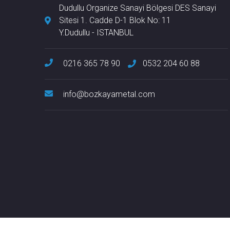
Dudullu Organize Sanayi Bölgesi DES Sanayi
Sitesi 1. Cadde D-1 Blok No: 11
Y.Dudullu - ISTANBUL
0216 365 78 90
0532 204 60 88
info@bozkayametal.com