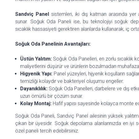
Sandviç Panel
sistemleri, iki dış katman arasında yer 
sunar. Soğuk Oda Paneli ise, bu teknolojiyi soğuk depo
sıcaklık hassasiyeti gerektiren alanlarda kullanarak, iç ort
Soğuk Oda Panelinin Avantajları:
Üstün Yalıtım:
Soğuk Oda Panelleri, en zorlu sıcaklık koşu
maliyetlerini düşürür ve ürünlerin bozulmadan muhafaza 
Higyenik Yapı:
Panel yüzeyleri, hijyenik koşulların sağla
temizliği kolaydır ve bakteriyel oluşumu engeller.
Dayanıklılık:
Soğuk Oda Panelleri, darbelere ve dış etken
uzun ömürlü bir çözüm sunar.
Kolay Montaj:
Hafif yapısı sayesinde kolayca monte edili
Soğuk Oda Paneli, Sandviç Panel ailesinin yüksek yalıtım
çıkan bir üyesidir. Soğuk depolama alanlarınızda en iyi so
özel paneli tercih edebilirsiniz.