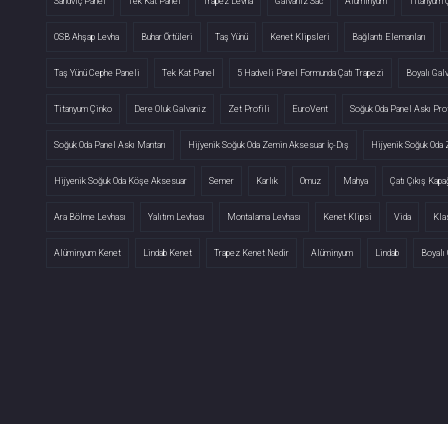
Sandviç Panel
Tek Kat Panel
Trapez Levha
Galvaniz Sac
Alüminyum
Titanyum 
OSB Ahşap Levha
Buhar Örtüleri
Taş Yünü
Kenet Klipsleri
Bağlantı Elemanları
Taş Yünü Cephe Paneli
Tek Kat Panel
5 Hadveli Panel Formunda Çatı Trapezi
Boyalı Gal
Titanyum Çinko
Dere Oluk Galvaniz
Zet Profili
EuroVent
Soğuk Oda Panel Askı Prof
Soğuk Oda Panel Askı Mantarı
Hijyenik Soğuk Oda Zemin Aksesuar İç-Dış
Hijyenik Soğuk Oda
Hijyenik Soğuk Oda Köşe Aksesuar
Semer
Karlık
Omuz
Mahya
Çatı Çıkış Kapa
Ara Bölme Levhası
Yalıtım Levhası
Montalama Levhası
Kenet Klipsi
Vida
Kla
Alüminyum Kenet
Lindab Kenet
Trapez Kenet Nedir
Alüminyum
Lindab
Boyalı 