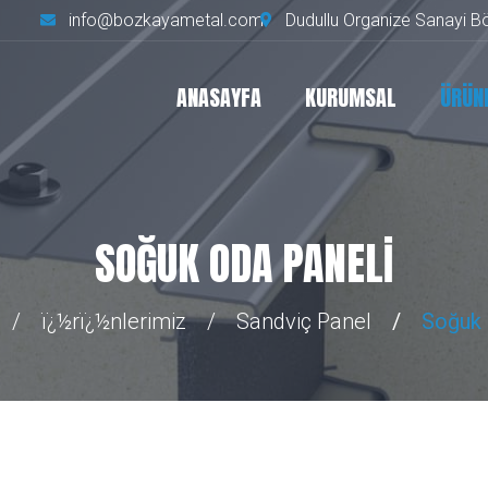
info@bozkayametal.com
Dudullu Organize Sanayi Bö
ANASAYFA
KURUMSAL
ÜRÜN
SOĞUK ODA PANELI
ï¿½rï¿½nlerimiz
Sandviç Panel
Soğuk 