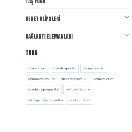
TAŞ YÜNÜ
KENET KLIPSLERI
BAĞLANTI ELEMANLARI
TAGS
soğuk oda paneli
soğuk depo panelleri
izolasyon panelleri
soğutma odası panelleri
yüksek yalıtım panelleri
soğuk oda yalıtımı
soğuk hava deposu panelleri
enerji verimli paneller
endüstriyel soğuk oda panelleri
ısı yalıtım panelleri